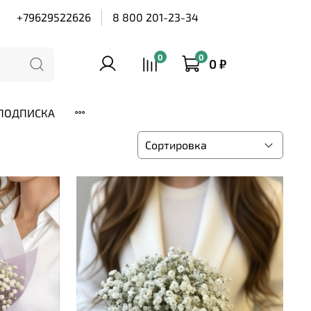
+79629522626
8 800 201-23-34
0
0
0 ₽
ПОДПИСКА