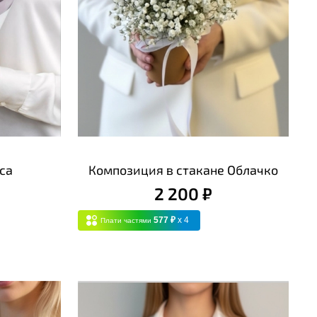
са
Композиция в стакане Облачко
2 200 ₽
577 ₽
x 4
Плати частями