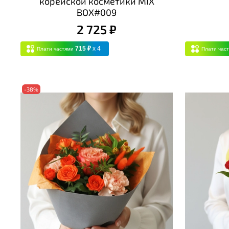
корейской косметики MIX
BOX#009
2 725 ₽
715 ₽
x 4
Плати частями
Плати час
-38%