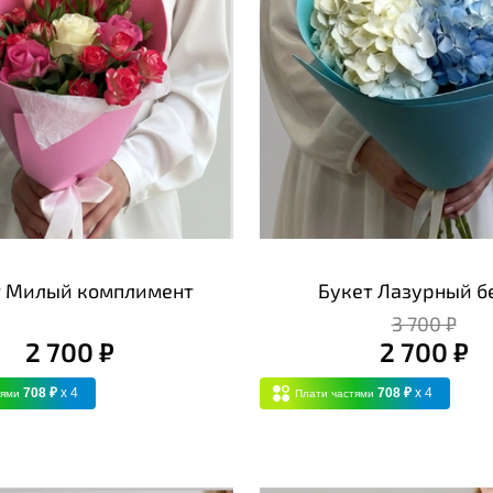
т Милый комплимент
Букет Лазурный б
3 700 ₽
2 700 ₽
2 700 ₽
708 ₽
x 4
708 ₽
x 4
тями
Плати частями