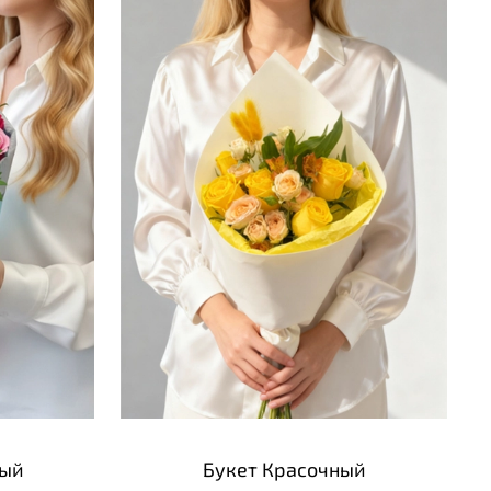
ный
Букет Красочный