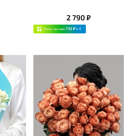
2 790 ₽
732 ₽
x 4
Плати частями