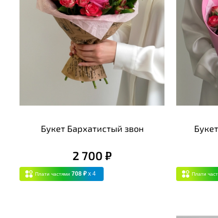
Букет Бархатистый звон
Буке
2 700 ₽
708 ₽
x 4
Плати частями
Плати час