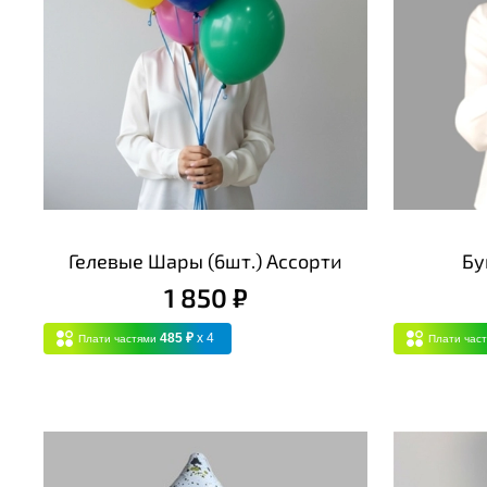
Гелевые Шары (6шт.) Ассорти
Бу
1 850 ₽
485 ₽
x 4
Плати частями
Плати час