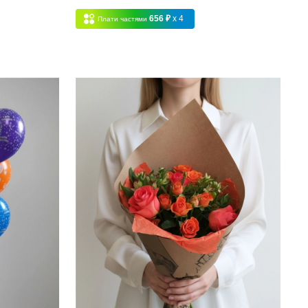
656 ₽
x 4
Плати частями