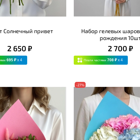
т Солнечный привет
Набор гелевых шаров
рождения 10ш
2 650 ₽
2 700 ₽
695 ₽
x 4
708 ₽
x 4
тями
Плати частями
-27%