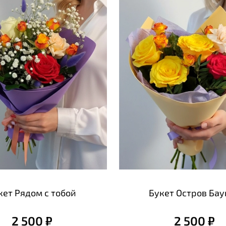
кет Рядом с тобой
Букет Остров Бау
2 500 ₽
2 500 ₽