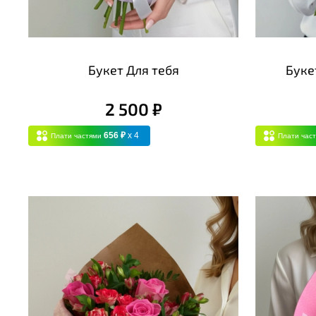
Букет Для тебя
Буке
2 500 ₽
656 ₽
x 4
Плати частями
Плати час