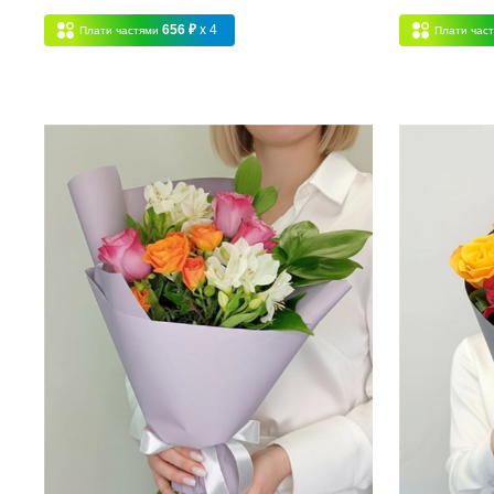
656 ₽
x 4
Плати частями
Плати час