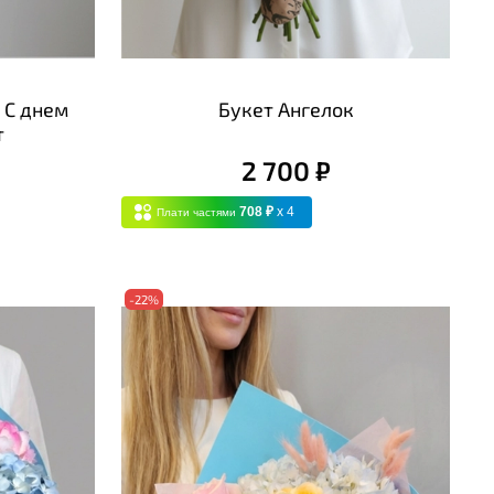
 С днем
Букет Ангелок
т
2 700 ₽
708 ₽
x 4
Плати частями
-22%