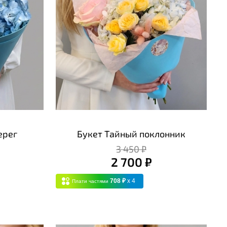
ерег
Букет Тайный поклонник
3 450 ₽
2 700 ₽
708 ₽
x 4
Плати частями