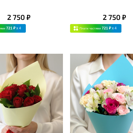
2 750 ₽
2 750 ₽
721 ₽
x 4
721 ₽
x 4
тями
Плати частями