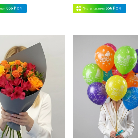
656 ₽
x 4
656 ₽
x 4
тями
Плати частями