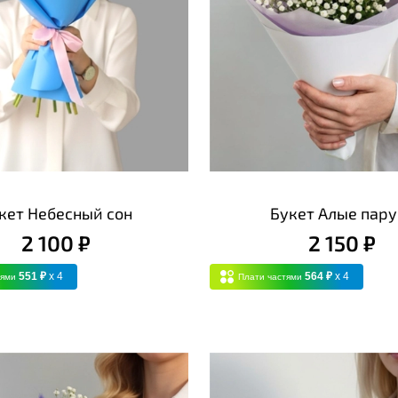
кет Небесный сон
Букет Алые пару
2 100 ₽
2 150 ₽
551 ₽
x 4
564 ₽
x 4
тями
Плати частями