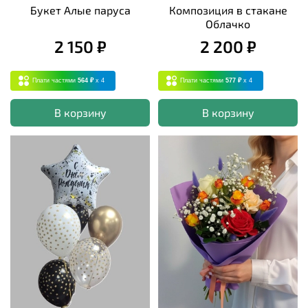
Букет Алые паруса
Композиция в стакане
Облачко
2 150 ₽
2 200 ₽
Плати частями
564 ₽
x 4
Плати частями
577 ₽
x 4
В корзину
В корзину