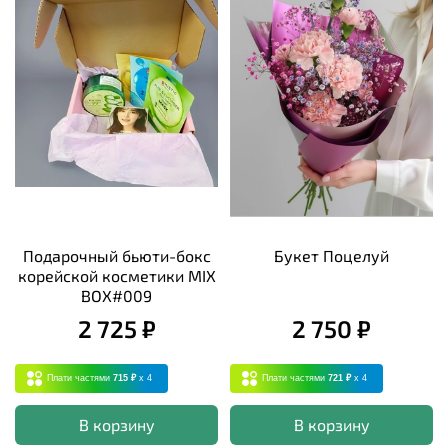
Подарочный бьюти-бокс
Букет Поцелуй
корейской косметики MIX
BOX#009
2 725 ₽
2 750 ₽
Плати частями
715 ₽
x 4
Плати частями
721 ₽
x 4
В корзину
В корзину