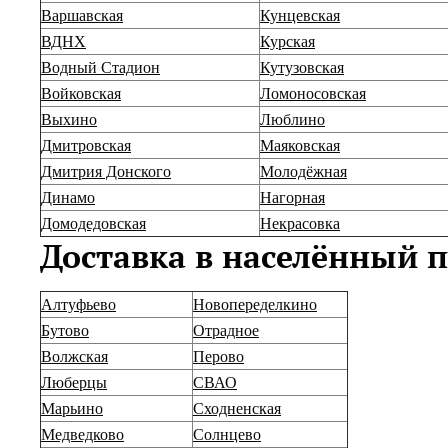
Варшавская
Кунцевская
ВДНХ
Курская
Водный Стадион
Кутузовская
Войковская
Ломоносовская
Выхино
Люблино
Дмитровская
Маяковская
Дмитрия Донского
Молодёжная
Динамо
Нагорная
Домодедовская
Некрасовка
Доставка в н
аселённый п
Алтуфьево
Новопеределкино
Бутово
Отрадное
Волжская
Перово
Люберцы
СВАО
Марьино
Сходненская
Медведково
Солнцево