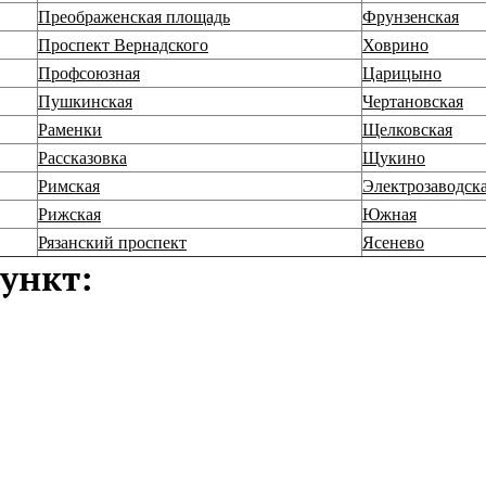
Преображенская площадь
Фрунзенская
Проспект Вернадского
Ховрино
Профсоюзная
Царицыно
Пушкинская
Чертановская
Раменки
Щелковская
Рассказовка
Щукино
Римская
Электрозаводск
Рижская
Южная
Рязанский проспект
Ясенево
ункт: