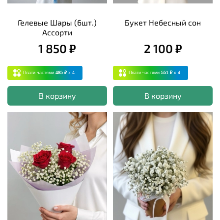
Гелевые Шары (6шт.)
Букет Небесный сон
Ассорти
1 850 ₽
2 100 ₽
Плати частями
485 ₽
x 4
Плати частями
551 ₽
x 4
В корзину
В корзину