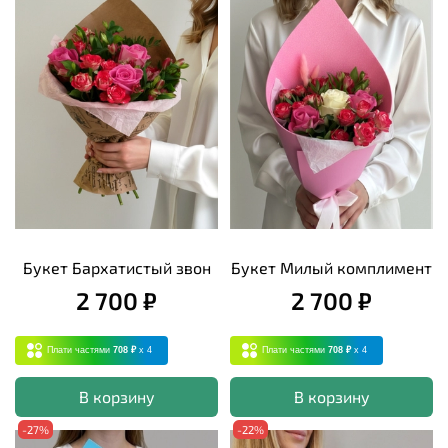
Букет Бархатистый звон
Букет Милый комплимент
2 700 ₽
2 700 ₽
Плати частями
708 ₽
x 4
Плати частями
708 ₽
x 4
В корзину
В корзину
-27%
-22%