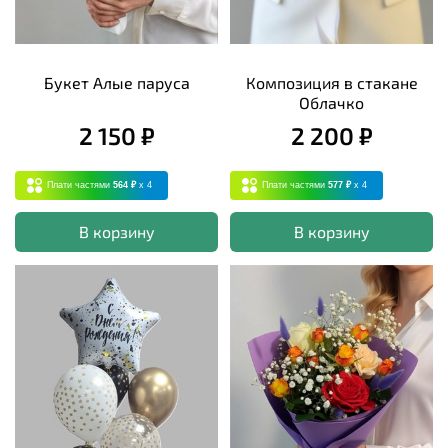
Букет Алые паруса
Композиция в стакане
Облачко
2 150 ₽
2 200 ₽
Плати частями
564 ₽
x 4
Плати частями
577 ₽
x 4
В корзину
В корзину