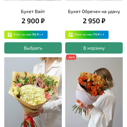
Букет Вайт
Букет Обречен на удачу
2 900 ₽
2 950 ₽
Плати частями
761 ₽
x 4
Плати частями
774 ₽
x 4
Выбрать
В корзину
-34%