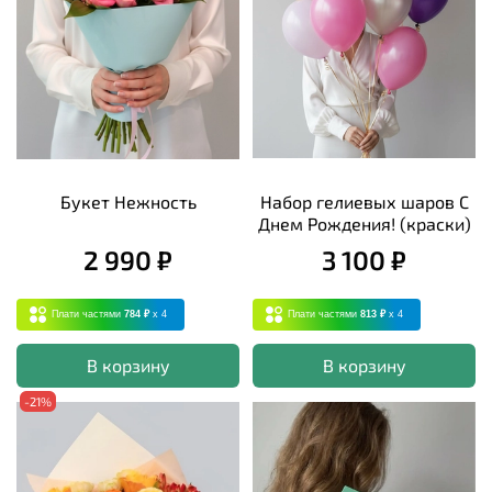
Букет Нежность
Набор гелиевых шаров С
Днем Рождения! (краски)
2 990 ₽
3 100 ₽
Плати частями
784 ₽
x 4
Плати частями
813 ₽
x 4
В корзину
В корзину
-21%