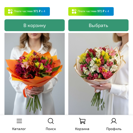
Плати частями
971 ₽
x 4
Плати частями
971 ₽
x 4
В корзину
Выбрать
Букет Витаминка
Букет Летний ветер
Каталог
Поиск
Корзина
Профиль