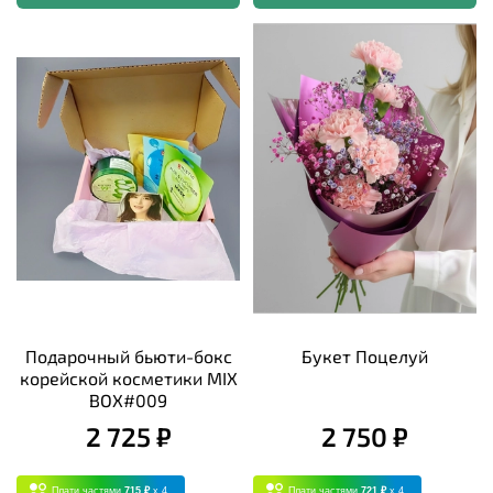
Подарочный бьюти-бокс
Букет Поцелуй
корейской косметики MIX
BOX#009
2 725 ₽
2 750 ₽
Плати частями
715 ₽
x 4
Плати частями
721 ₽
x 4