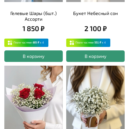
Гелевые Шары (6шт.)
Букет Небесный сон
Ассорти
1 850 ₽
2 100 ₽
Плати частями
485 ₽
x 4
Плати частями
551 ₽
x 4
В корзину
В корзину