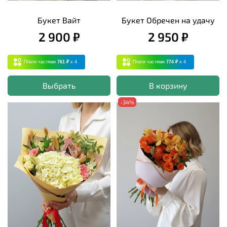
Букет Вайт
Букет Обречен на удачу
2 900 ₽
2 950 ₽
Плати частями
761 ₽
x 4
Плати частями
774 ₽
x 4
Выбрать
В корзину
-34%