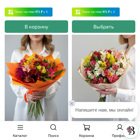
Плати частями
971 ₽
x 4
Плати частями
971 ₽
x 4
В корзину
Выбрать
Напишите нам, мы онлайн!
Букет Витаминка
Букет Летний ветер
Каталог
Поиск
Корзина
Профиль