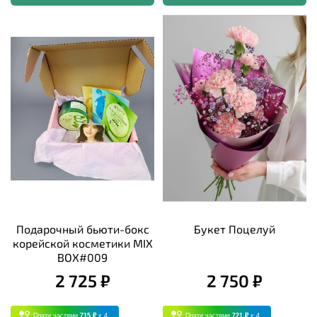
Подарочный бьюти-бокс
Букет Поцелуй
корейской косметики MIX
BOX#009
2 725 ₽
2 750 ₽
Плати частями
715 ₽
x 4
Плати частями
721 ₽
x 4