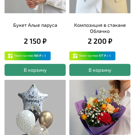
Букет Алые паруса
Композиция в стакане
Облачко
2 150 ₽
2 200 ₽
Плати частями
564 ₽
x 4
Плати частями
577 ₽
x 4
В корзину
В корзину