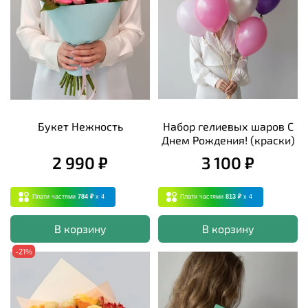
Букет Нежность
Набор гелиевых шаров С
Днем Рождения! (краски)
2 990 ₽
3 100 ₽
Плати частями
784 ₽
x 4
Плати частями
813 ₽
x 4
В корзину
В корзину
-21%