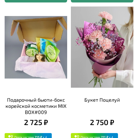
Подарочный бьюти-бокс
Букет Поцелуй
корейской косметики MIX
BOX#009
2 725 ₽
2 750 ₽
Плати частями
715 ₽
x 4
Плати частями
721 ₽
x 4