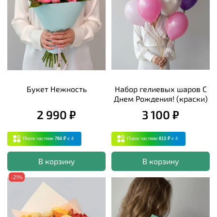
Букет Нежность
Набор гелиевых шаров С
Днем Рождения! (краски)
2 990 ₽
3 100 ₽
Плати частями
784 ₽
x 4
Плати частями
813 ₽
x 4
В корзину
В корзину
-21%