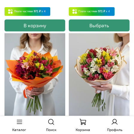
Плати частями
971 ₽
x 4
Плати частями
971 ₽
x 4
В корзину
Выбрать
Букет Витаминка
Букет Летний ветер
Каталог
Поиск
Корзина
Профиль