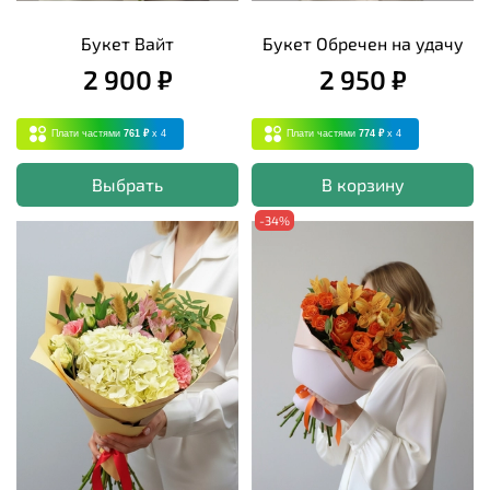
Букет Вайт
Букет Обречен на удачу
2 900 ₽
2 950 ₽
Плати частями
761 ₽
x 4
Плати частями
774 ₽
x 4
Выбрать
В корзину
-34%