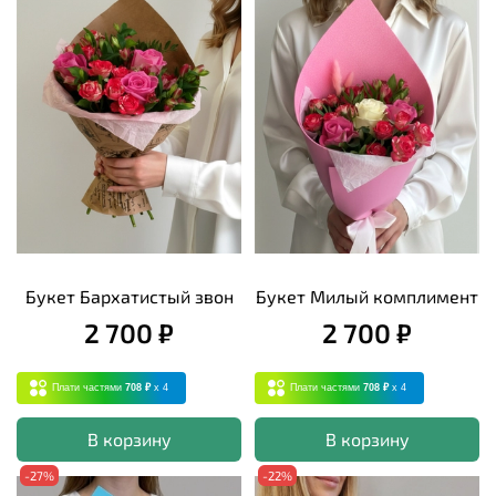
Букет Бархатистый звон
Букет Милый комплимент
2 700 ₽
2 700 ₽
Плати частями
708 ₽
x 4
Плати частями
708 ₽
x 4
В корзину
В корзину
-27%
-22%