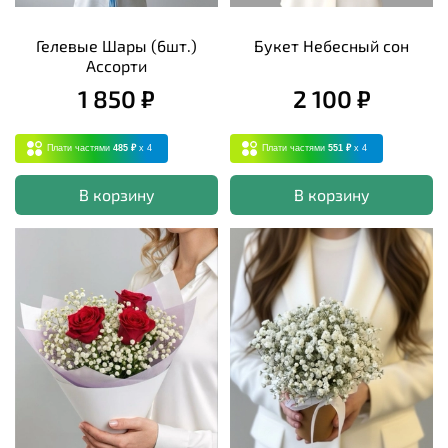
Гелевые Шары (6шт.)
Букет Небесный сон
Ассорти
1 850 ₽
2 100 ₽
Плати частями
485 ₽
x 4
Плати частями
551 ₽
x 4
В корзину
В корзину