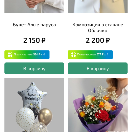
Букет Алые паруса
Композиция в стакане
Облачко
2 150 ₽
2 200 ₽
Плати частями
564 ₽
x 4
Плати частями
577 ₽
x 4
В корзину
В корзину