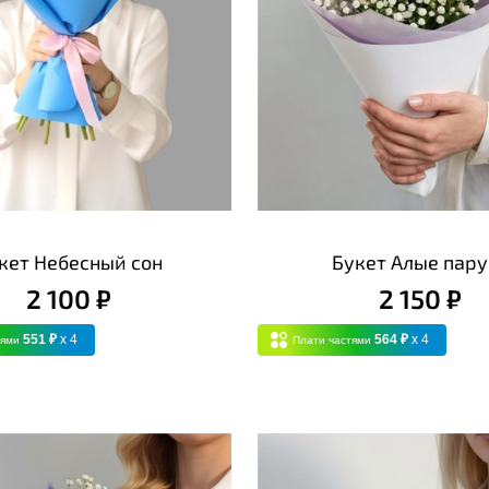
кет Небесный сон
Букет Алые пару
2 100 ₽
2 150 ₽
551 ₽
x 4
564 ₽
x 4
тями
Плати частями