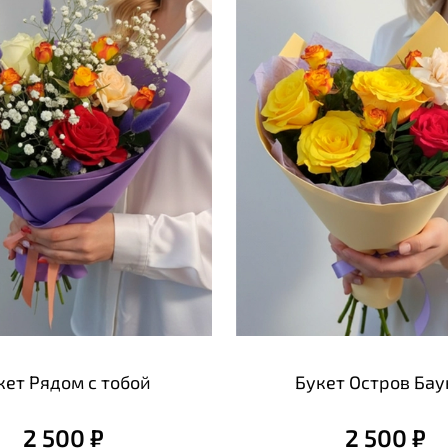
кет Рядом с тобой
Букет Остров Бау
2 500 ₽
2 500 ₽