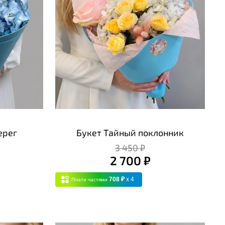
ерег
Букет Тайный поклонник
3 450 ₽
2 700 ₽
708 ₽
x 4
Плати частями