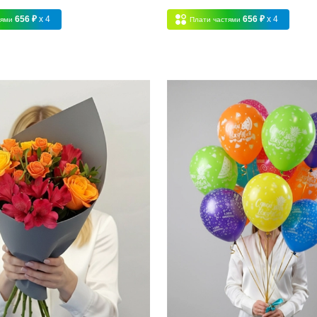
656 ₽
x 4
656 ₽
x 4
тями
Плати частями