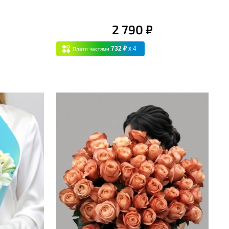
2 790 ₽
732 ₽
x 4
Плати частями