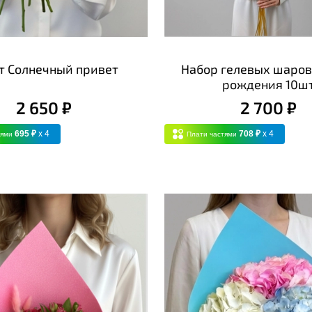
т Солнечный привет
Набор гелевых шаров
рождения 10ш
2 650 ₽
2 700 ₽
695 ₽
x 4
708 ₽
x 4
тями
Плати частями