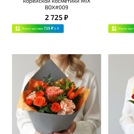
корейской косметики MIX
BOX#009
2 725 ₽
715 ₽
x 4
Плати частями
Плати час