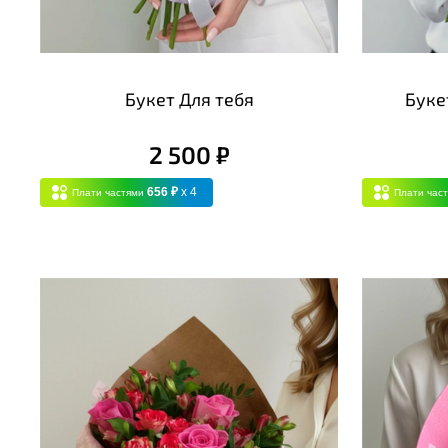
Букет Для тебя
Буке
2 500 ₽
656 ₽
x 4
Плати частями
Плати час