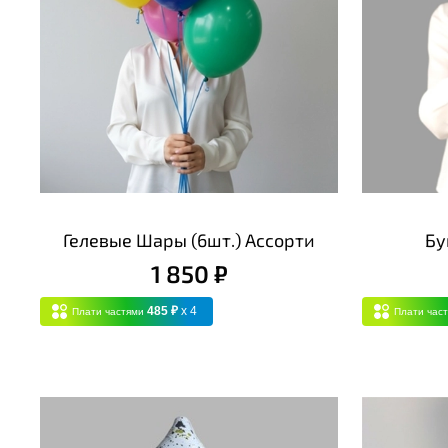
Гелевые Шары (6шт.) Ассорти
Бу
1 850 ₽
485 ₽
x 4
Плати частями
Плати час