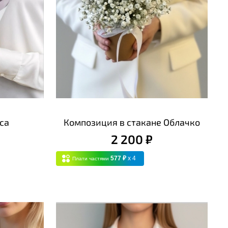
са
Композиция в стакане Облачко
2 200 ₽
577 ₽
x 4
Плати частями