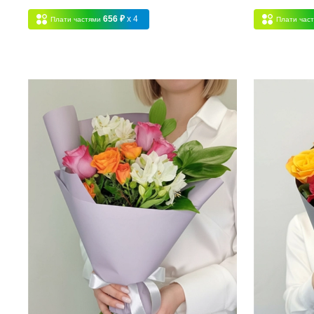
656 ₽
x 4
Плати частями
Плати час