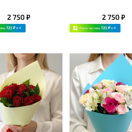
2 750 ₽
2 750 ₽
721 ₽
x 4
721 ₽
x 4
тями
Плати частями