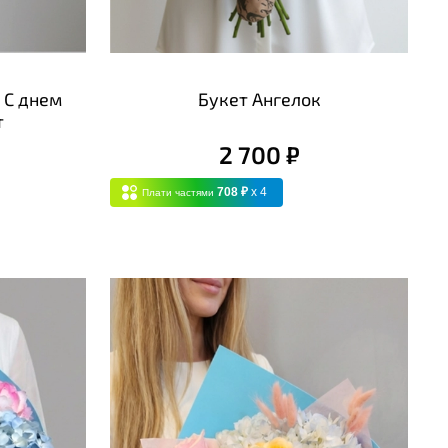
 С днем
Букет Ангелок
т
2 700 ₽
708 ₽
x 4
Плати частями