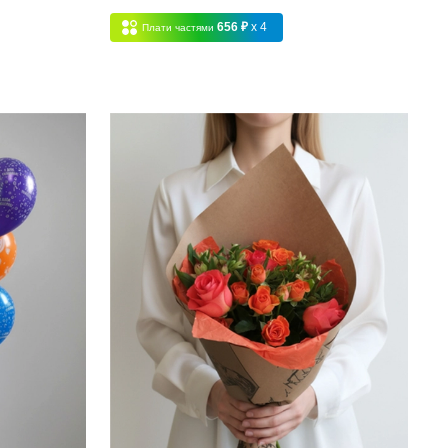
656 ₽
x 4
Плати частями