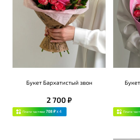
Букет Бархатистый звон
Буке
2 700 ₽
708 ₽
x 4
Плати частями
Плати час