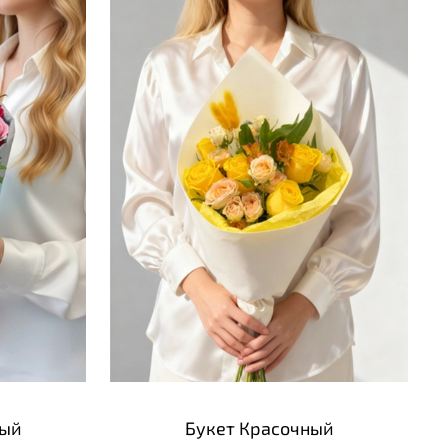
ный
Букет Красочный