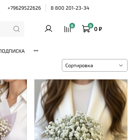
+79629522626
8 800 201-23-34
0
0
0 ₽
ПОДПИСКА