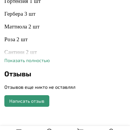
Гортензия 1 шт
Гербера 3 шт
Маттиола 2 шт
Роза 2 шт
Сантини 2 шт
Показать полностью
Хлопок 3 шт
Отзывы
Писташ
Отзывов еще никто не оставлял
Упаковка дизайнерская
Написать отзыв
К сожалению, мы не всегда можем гарантировать абсолютную
идентичность букета, ведь каждый цветок уникален и может иметь свой
оттенок. Однако мы обещаем сохранить основной состав, стиль вашего
букета и цветовую гамму.