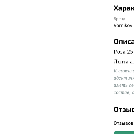
Хара
Бренд
Vornikov
Опис
Р
оза 25
Лента а
К сожал
идентичн
иметь св
состав, 
Отзы
Отзывов 