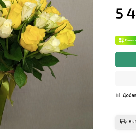
5 
Плати 
Добав
Вы