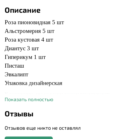
Описание
Роза пионовидная 5 шт
Альстромерия 5 шт
Роза кустовая 4 шт
Диантус 3 шт
Гиперикум 1 шт
Писташ
Эвкалипт
Упаковка дизайнерская
К сожалению, мы не всегда можем гарантировать
Показать полностью
абсолютную идентичность букета, ведь каждый цветок
уникален и может иметь свой оттенок. Однако мы обещаем
Отзывы
сохранить основной состав, стиль вашего букета и цветовую
гамму.
Отзывов еще никто не оставлял