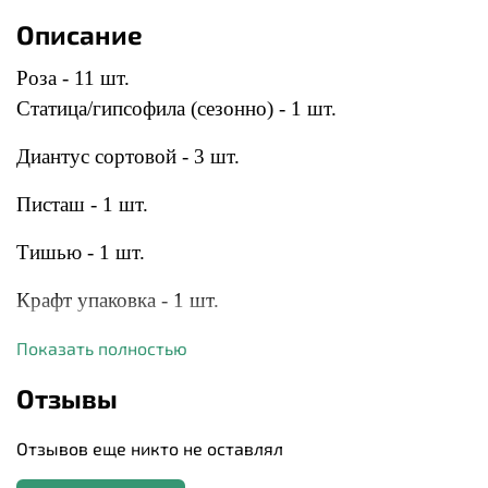
Описание
Роза - 11 шт.
Статица/гипсофила (сезонно) - 1 шт.
Диантус сортовой - 3 шт.
Писташ - 1 шт.
Тишью - 1 шт.
Крафт упаковка - 1 шт.
Показать полностью
К сожалению, мы не всегда можем гарантировать абсолютную
идентичность букета, ведь каждый цветок уникален и может
Отзывы
иметь свой оттенок. Однако мы обещаем сохранить основной
состав, стиль вашего букета и цветовую гамму.
Отзывов еще никто не оставлял