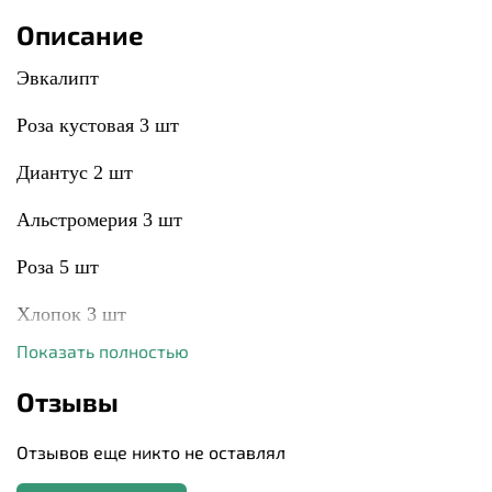
Описание
Эвкалипт
Роза кустовая 3 шт
Диантус 2 шт
Альстромерия 3 шт
Роза 5 шт
Хлопок 3 шт
Показать полностью
Писташ
Отзывы
Упаковка дизайнерская
Отзывов еще никто не оставлял
К сожалению, мы не всегда можем гарантировать абсолютную
идентичность букета, ведь каждый цветок уникален и может