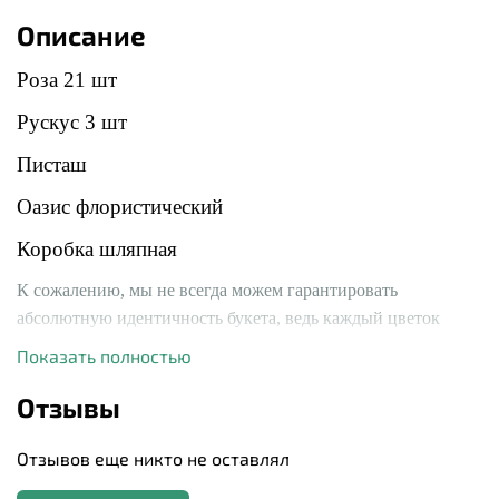
Описание
Роза 21 шт
Рускус 3 шт
Писташ
Оазис флористический
Коробка шляпная
К сожалению, мы не всегда можем гарантировать
абсолютную идентичность букета, ведь каждый цветок
уникален и может иметь свой оттенок. Однако мы обещаем
Показать полностью
сохранить основной состав, стиль вашего букета и цветовую
Отзывы
гамму.
Отзывов еще никто не оставлял