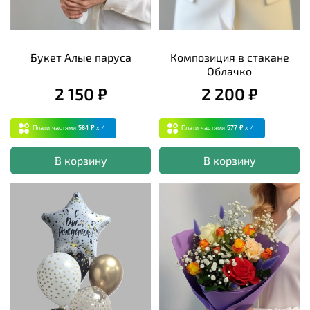
Букет Алые паруса
Композиция в стакане
Облачко
2 150 ₽
2 200 ₽
Плати частями
564 ₽
x 4
Плати частями
577 ₽
x 4
В корзину
В корзину