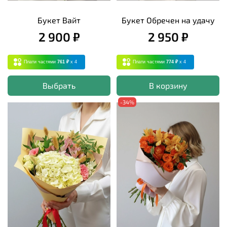
Букет Вайт
Букет Обречен на удачу
2 900 ₽
2 950 ₽
Плати частями
761 ₽
x 4
Плати частями
774 ₽
x 4
Выбрать
В корзину
-34%