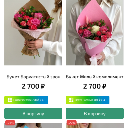
Букет Бархатистый звон
Букет Милый комплимент
2 700 ₽
2 700 ₽
Плати частями
708 ₽
x 4
Плати частями
708 ₽
x 4
В корзину
В корзину
-27%
-22%