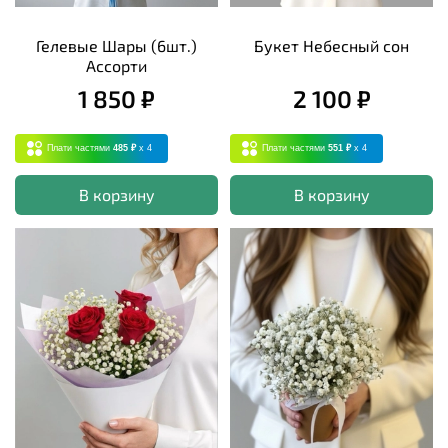
Гелевые Шары (6шт.)
Букет Небесный сон
Ассорти
1 850 ₽
2 100 ₽
Плати частями
485 ₽
x 4
Плати частями
551 ₽
x 4
В корзину
В корзину