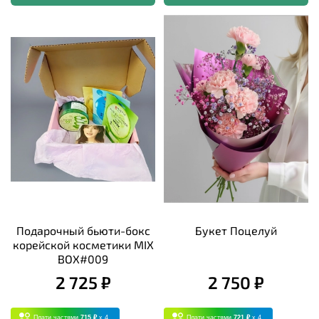
Подарочный бьюти-бокс
Букет Поцелуй
корейской косметики MIX
BOX#009
2 725 ₽
2 750 ₽
Плати частями
715 ₽
x 4
Плати частями
721 ₽
x 4