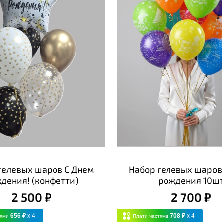
гелевых шаров С Днем
Набор гелевых шаров
дения! (конфетти)
рождения 10ш
2 500 ₽
2 700 ₽
656 ₽
x 4
708 ₽
x 4
тями
Плати частями