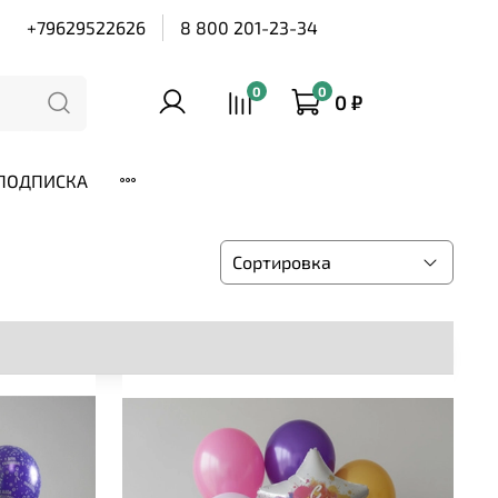
+79629522626
8 800 201-23-34
0
0
0 ₽
ПОДПИСКА