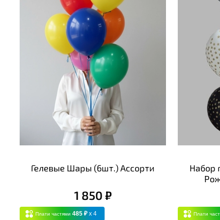
Гелевые Шары (6шт.) Ассорти
Набор 
Рож
1 850 ₽
485 ₽
x 4
Плати частями
Плати час