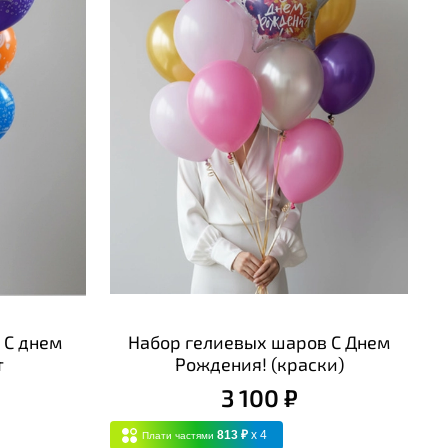
 С днем
Набор гелиевых шаров С Днем
т
Рождения! (краски)
3 100 ₽
813 ₽
x 4
Плати частями