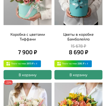
Коробка с цветами
Цветы в коробке
Тиффани
Бамболейло
15 678 ₽
7 900 ₽
8 690 ₽
Плати частями
2073 ₽
x 4
Плати частями
2281 ₽
x 4
В корзину
В корзину
-23%