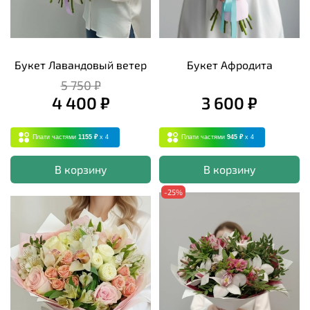
Букет Лавандовый ветер
Букет Афродита
5 750 ₽
4 400 ₽
3 600 ₽
Плати частями
1155 ₽
x 4
Плати частями
945 ₽
x 4
В корзину
В корзину
-25%