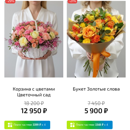
-29%
-21%
Корзина с цветами
Букет Золотые слова
Цветочный сад
18 200 ₽
7 450 ₽
12 950 ₽
5 900 ₽
Плати частями
3399 ₽
x 4
Плати частями
1548 ₽
x 4