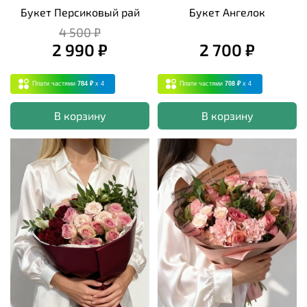
Букет Персиковый рай
Букет Ангелок
4 500 ₽
2 990 ₽
2 700 ₽
Плати частями
784 ₽
x 4
Плати частями
708 ₽
x 4
В корзину
В корзину