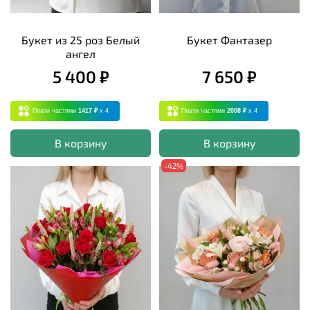
Букет из 25 роз Белый
Букет Фантазер
ангел
5 400 ₽
7 650 ₽
Плати частями
1417 ₽
x 4
Плати частями
2008 ₽
x 4
В корзину
В корзину
-42%