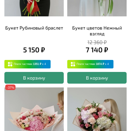
Букет Рубиновый браслет
Букет цветов Нежный
взгляд
12 360 ₽
5 150 ₽
7 140 ₽
Плати частями
1351 ₽
x 4
Плати частями
1874 ₽
x 4
В корзину
В корзину
-37%